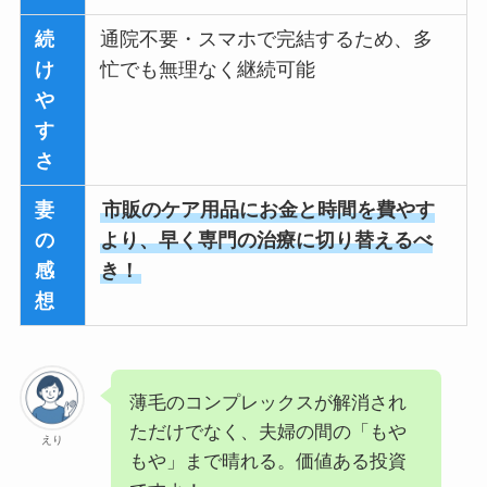
続
通院不要・スマホで完結するため、多
け
忙でも無理なく継続可能
や
す
さ
妻
市販のケア用品にお金と時間を費やす
の
より、早く専門の治療に切り替えるべ
感
き！
想
薄毛のコンプレックスが解消され
ただけでなく、夫婦の間の「もや
えり
もや」まで晴れる。価値ある投資