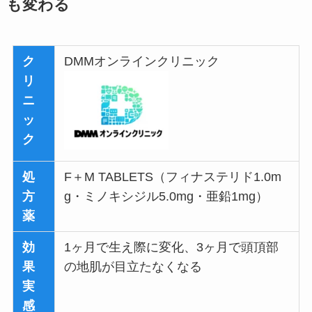
も変わる
ク
DMMオンラインクリニック
リ
ニ
ッ
ク
処
F＋M TABLETS（フィナステリド1.0m
方
g・ミノキシジル5.0mg・亜鉛1mg）
薬
効
1ヶ月で生え際に変化、3ヶ月で頭頂部
果
の地肌が目立たなくなる
実
感