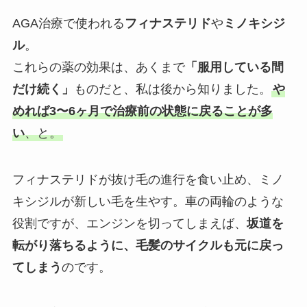
AGA治療で使われる
フィナステリド
や
ミノキシジ
ル
。
これらの薬の効果は、あくまで
「服用している間
だけ続く」
ものだと、私は後から知りました。
や
めれば3〜6ヶ月で治療前の状態に戻ることが多
い
、と。
フィナステリドが抜け毛の進行を食い止め、ミノ
キシジルが新しい毛を生やす。車の両輪のような
役割ですが、エンジンを切ってしまえば、
坂道を
転がり落ちるように、毛髪のサイクルも元に戻っ
てしまう
のです。