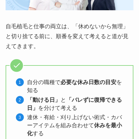
自毛植毛と仕事の両立は、「休めないから無理」
と切り捨てる前に、順番を変えて考えると道が見
えてきます。
自分の職種で
必要な休み日数の目安
を
知る
「動ける日」
と
「バレずに復帰できる
日」
を分けて考える
連休・有給・刈り上げない術式・カバ
ーアイテムを組み合わせて
休みを最小
化
する